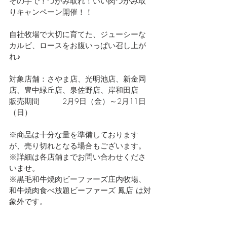
その手で！つかみ取れ！いい肉つかみ取
りキャンペーン開催！！
自社牧場で大切に育てた、ジューシーな
カルビ、ロースをお腹いっぱい召し上が
れ♪
対象店舗：さやま店、光明池店、新金岡
店、豊中緑丘店、泉佐野店、岸和田店
販売期間　　　2月9日（金）～2月11日
（日）
※商品は十分な量を準備しております
が、売り切れとなる場合もございます。
※詳細は各店舗までお問い合わせくださ
いませ。
※黒毛和牛焼肉ビーファーズ庄内牧場、
和牛焼肉食べ放題ビーファーズ 鳳店 は対
象外です。